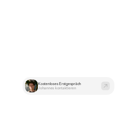
in
starker
Markenauftritt
für
me
räge
und
die
besten
BewerberI
bsites
&
Branding
für
Architek
Kostenloses Erstgespräch
Johannes kontaktieren